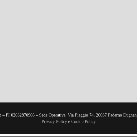
co – PI 02632870966 – Sede Operativa: Via Piaggio 74, 20037 Paderno Dugna
Privacy Policy
e
Cookie Policy