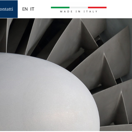
ontatti
EN
IT