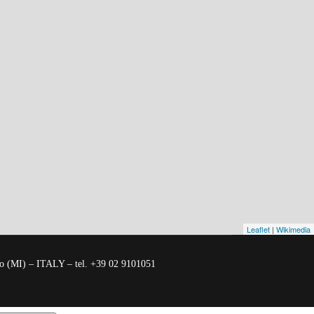
Leaflet
|
Wikimedia
no (MI) – ITALY – tel. +39 02 9101051